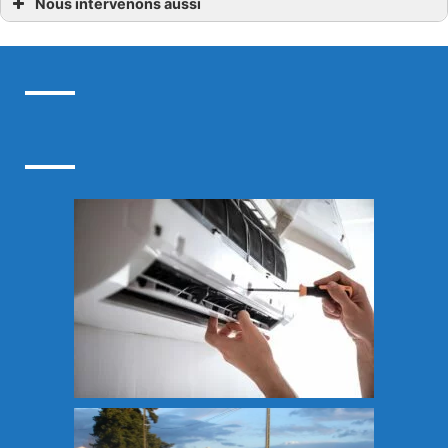
Nous intervenons aussi
Domotique
Domotique Azay-le-Rideau
Domotique Chambray-lès-Tours
Domotique Fondettes
Domotique Indre-et-Loire
Domotique Joué-Lès-Tours
Domotique La Riche
Domotique Loches
Domotique Saint-Avertin
Domotique Saint-Cyr-sur-Loire
Domotique Tours