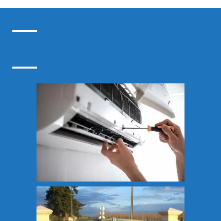
Pompe à chaleur Azay-le-Rideau
Pompe à chaleur Chambray-lès-Tours
Pompe à chaleur Fondettes
Pompe à chaleur Indre et Loire
Pompe à chaleur Joué-Lès-Tours
Pompe à chaleur La Riche
Pompe à chaleur Loches
Pompe à chaleur Saint-Avertin
Pompe à chaleur Saint-Cyr-sur-Loire
Pompe à chaleur Tours